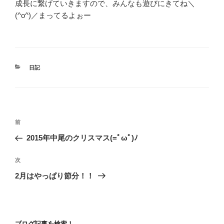
成長に繋げていきますので、みんなも遊びにきてね＼
(^o^)／まってるよぉー
カ
日記
テ
ゴ
リ
ー
投
前
前
稿
の
2015年中尾のクリスマス(=ﾟωﾟ)ﾉ
ナ
投
ビ
稿
次
次
ゲ
の
2月はやっぱり節分！！
投
ー
稿
シ
ョ
ブログ記事を検索！