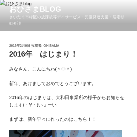
コ
おひさまBLOG
ン
さいたま市緑区の放課後等デイサービス・児童発達支援・居宅移
テ
動介護
ン
ツ
へ
投
2016年2月9日
投稿者:
OHISAMA
ス
稿
2016年 はじまり！
キ
日:
ッ
みなさん、こんにちわ(＾◇＾)
プ
新年、あけましておめでとうございます。
2016年のはじまりは、大和田事業所の様子からお知らせ
します(・∀・)いぇーい
まずは、新年早々に作ったのはこちら！！