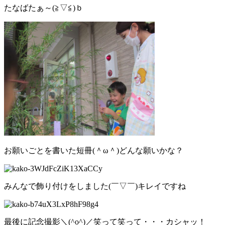
たなばたぁ～(≧▽≦)ｂ
お願いごとを書いた短冊(＾ω＾)どんな願いかな？
みんなで飾り付けをしました(￣▽￣)キレイですね
最後に記念撮影＼(^o^)／笑って笑って・・・カシャッ！