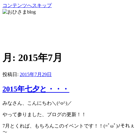
コンテンツへスキップ
おひさまblog
さいたま市緑区の放課後等デイサービス・児童発達支援・居
宅移動介護
月:
2015年7月
投稿日:
2015年7月29日
2015年七夕と・・・
みなさん、こんにちわ＼(^o^)／
やって参りました、ブログの更新！！
7月とくれば、もちろんこのイベントです！！(=ﾟωﾟ)ﾉそれぇ
～