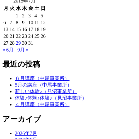
2015年7月
月
火
水
木
金
土
日
1
2
3
4
5
6
7
8
9
10
11
12
13
14
15
16
17
18
19
20
21
22
23
24
25
26
27
28
29
30
31
« 6月
9月 »
最近の投稿
６月講座（中尾事業所）
5月の講座（中尾事業所）
新しい体験♪（見沼事業所）
体験♪体験♪体験♪（見沼事業所）
４月講座（中尾事業所）
アーカイブ
2026年7月