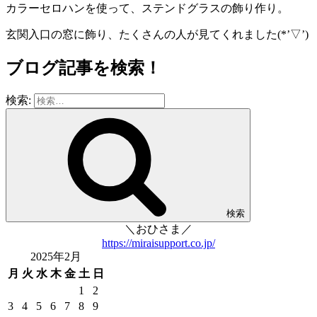
カラーセロハンを使って、ステンドグラスの飾り作り。
玄関入口の窓に飾り、たくさんの人が見てくれました(*’▽’)
ブログ記事を検索！
検索:
検索
＼おひさま／
https://miraisupport.co.jp/
2025年2月
月
火
水
木
金
土
日
1
2
3
4
5
6
7
8
9