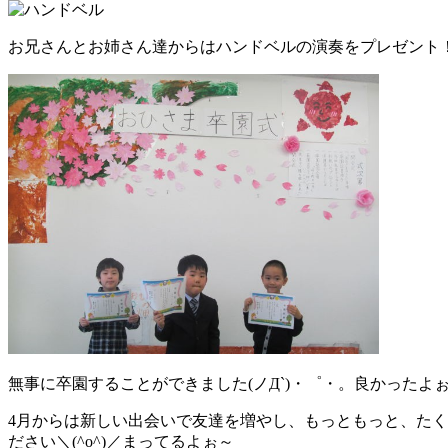
お兄さんとお姉さん達からはハンドベルの演奏をプレゼント！！
無事に卒園することができました(ノД`)・゜・。良かったよ
4月からは新しい出会いで友達を増やし、もっともっと、た
ださい＼(^o^)／まってるよぉ～