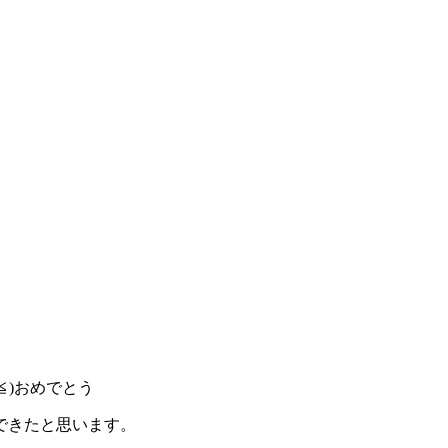
宅移動介護
≦)おめでとう
ができたと思います。