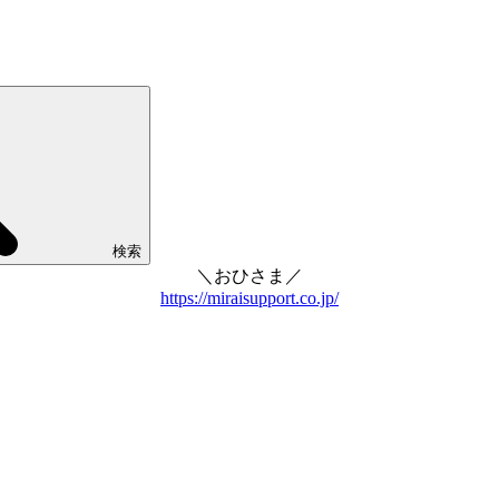
検索
＼おひさま／
https://miraisupport.co.jp/