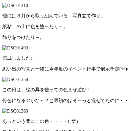
他には３月から取り組んでいる、写真立て作り。
紙粘土の上に色を塗ったり～。
飾りをつけたり～。
完成しました♪
思い出の写真と一緒に今年度のイベント行事で展示予定(^^)/
この日は、絵の具を使っての色まぜ遊び！
何色になるのかな～？と最初のはそ～っと混ぜてたのに・・
あっという間にこの色・・・・(;’∀’)