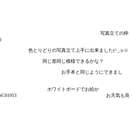
真立ての枠
)
手に出来ました(^_-)-☆
形同じ模様できるかな？
同じようにできまし
ードでお絵か
お天気も良