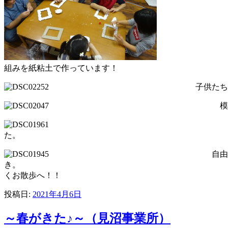
工
組みを紙粘土で作っています！
子供たちが一生懸命作っ
模様が描かれてる台紙
いろいろな形を
た。
自由時間☆
き。 上手にかけすてきな絵
くお散歩へ！！ プ
投稿日:
2021年4月6日
～春がきた♪～（見沼事業所）