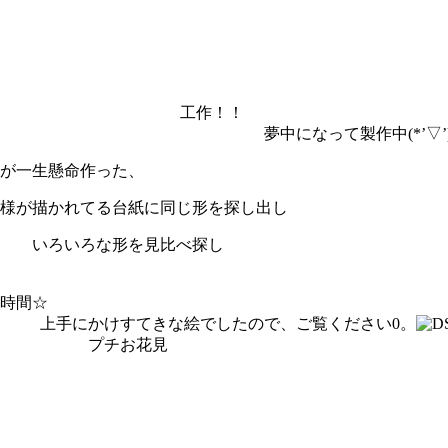
作！！ 写
 夢中になって製作中(*’▽’
た、 色とりどりの写真立て上
に同じ形を探し出し 同じ
見比べ探し お手本と
 ホワイトボ
でしたので、ご覧ください0。
チお花見