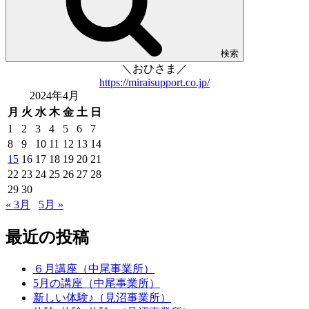
検索
＼おひさま／
https://miraisupport.co.jp/
2024年4月
月
火
水
木
金
土
日
1
2
3
4
5
6
7
8
9
10
11
12
13
14
15
16
17
18
19
20
21
22
23
24
25
26
27
28
29
30
« 3月
5月 »
最近の投稿
６月講座（中尾事業所）
5月の講座（中尾事業所）
新しい体験♪（見沼事業所）