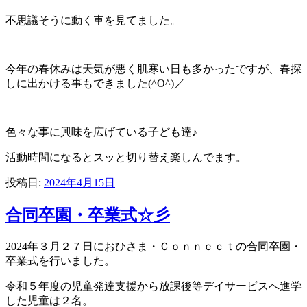
不思議そうに動く車を見てました。
今年の春休みは天気が悪く肌寒い日も多かったですが、春探
しに出かける事もできました(^O^)／
色々な事に興味を広げている子ども達♪
活動時間になるとスッと切り替え楽しんでます。
投稿日:
2024年4月15日
合同卒園・卒業式☆彡
2024年３月２７日におひさま・Ｃｏｎｎｅｃｔの合同卒園・
卒業式を行いました。
令和５年度の児童発達支援から放課後等デイサービスへ進学
した児童は２名。