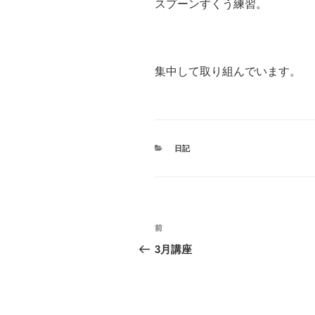
スプーンすくう練習。
集中して取り組んでいます。
カ
日記
テ
ゴ
リ
ー
投
前
前
稿
の
3月講座
投
ナ
稿
ビ