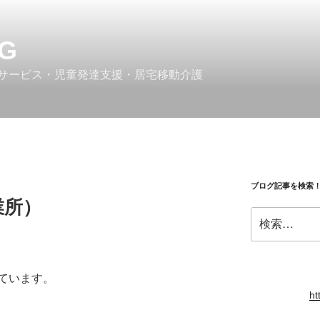
G
サービス・児童発達支援・居宅移動介護
ブログ記事を検索
業所）
検
索:
ています。
ht