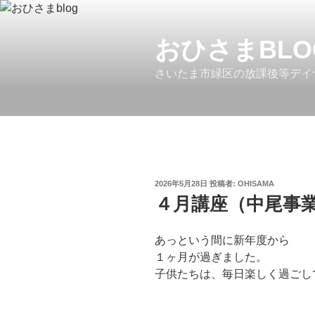
コ
ン
テ
おひさまBLO
ン
さいたま市緑区の放課後等デイ
ツ
へ
ス
キ
ッ
プ
投
2026年5月28日
投稿者:
OHISAMA
稿
４月講座（中尾事
日:
あっという間に新年度から
１ヶ月が過ぎました。
子供たちは、毎日楽しく過ごし