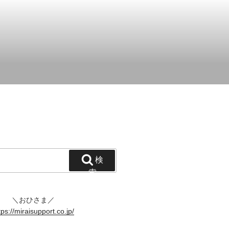
！
検
索
＼おひさま／
tps://miraisupport.co.jp/