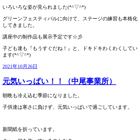
いろいろな姿が見られました(*^▽^*)
グリーンフェスティバルに向けて、ステージの練習も本格化
してきました。
講座中の制作品も展示予定です☆彡
子ども達も『もうすぐだね！』と、ドキドキわくわくしてい
ます(*^▽^*)
投
2021年10月26日
稿
日:
元気いっぱい！！（中尾事業所）
朝晩も冷え込む季節になりました。
子供達は寒さに負けず、元気いっぱいで過ごしています。
新聞紙を折っています。