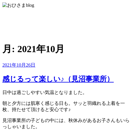
コ
ン
おひさまblog
テ
ン
さいたま市緑区の放課後等デイサービス・児童発達支援・居
ツ
宅移動介護
へ
ス
月:
2021年10月
キ
ッ
プ
投
2021年10月26日
稿
日:
感じるって楽しい♪（見沼事業所）
日中は過ごしやすい気温となりました。
朝と夕方には肌寒く感じる日も。サッと羽織れる上着を一
枚、持たせて頂けると安心です♪
見沼事業所の子どもの中には、秋休みがあるお子さんもいら
っしゃいました。