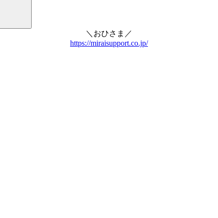
＼おひさま／
https://miraisupport.co.jp/