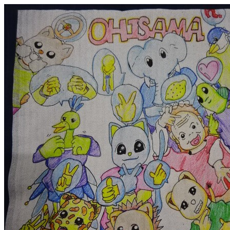
コ
ン
テ
ン
ツ
へ
ス
キ
ッ
プ