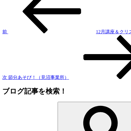
稿
投
稿
ナ
ビ
ゲ
前
12月講座＆ク
次
ー
の
シ
投
稿
ョ
ン
次
節分あそび！（見沼事業所）
ブログ記事を検索！
検
索: