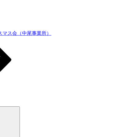
リスマス会（中尾事業所）
検
索