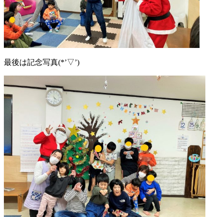
最後は記念写真(*’▽’)