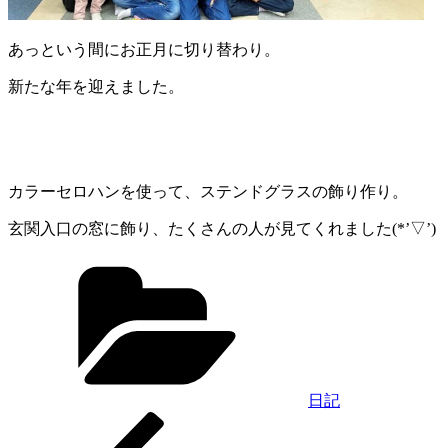
あっという間にお正月に切り替わり。
新たな年を迎えました。
カラーセロハンを使って、ステンドグラスの飾り作り。
玄関入口の窓に飾り、たくさんの人が見てくれました(*’▽’)
カ
テ
ゴ
リ
ー
日記
前
投
の