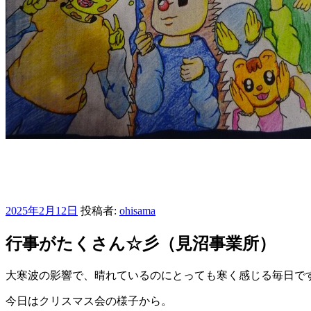
おひさまblog
さいたま市緑区の放課後等デイサービス・児童発達支援・居
投
2025年2月12日
投稿者:
ohisama
稿
日:
行事がたくさん☆彡（見沼事業所）
大寒波の影響で、晴れているのにとっても寒く感じる毎日で
今日はクリスマス会の様子から。