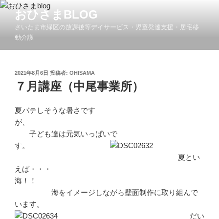
コ
おひさまBLOG
ン
さいたま市緑区の放課後等デイサービス・児童発達支援・居宅移
テ
動介護
ン
ツ
へ
投
2021年8月6日
投稿者:
OHISAMA
ス
稿
７月講座（中尾事業所）
キ
日:
ッ
夏バテしそうな暑さです
プ
が、
子ども達は元気いっぱいで
す。
夏とい
えば・・・
海！！
海をイメージしながら壁面制作に取り組んで
います。
だい