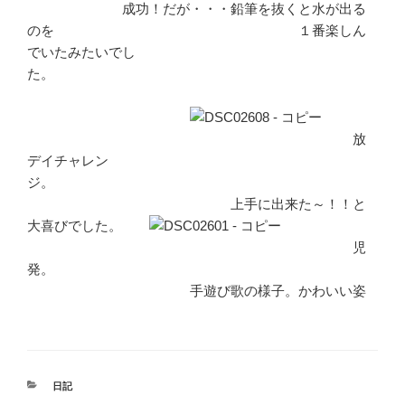
成功！だが・・・鉛筆を抜くと水が出る
のを １番楽しん
でいたみたいでし
た。
放
デイチャレン
ジ。
上手に出来た～！！と
大喜びでした。
児
発。
手遊び歌の様子。かわいい姿
カ
日記
テ