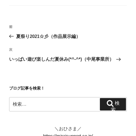
ゴ
リ
ー
投
前
前
稿
の
夏祭り2021☆彡（作品展示編）
ナ
投
ビ
稿
次
次
ゲ
の
いっぱい遊び楽しんだ夏休み(*^-^*)（中尾事業所）
投
ー
稿
シ
ョ
ブログ記事を検索！
ン
検
検
索:
索
＼おひさま／
https://miraisupport.co.jp/