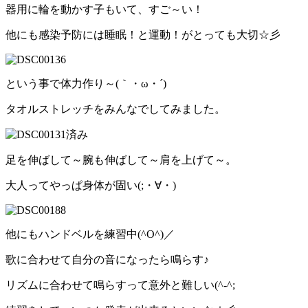
器用に輪を動かす子もいて、すご～い！
他にも感染予防には睡眠！と運動！がとっても大切☆彡
という事で体力作り～(｀・ω・´)
タオルストレッチをみんなでしてみました。
足を伸ばして～腕も伸ばして～肩を上げて～。
大人ってやっぱ身体が固い(;・∀・)
他にもハンドベルを練習中(^O^)／
歌に合わせて自分の音になったら鳴らす♪
リズムに合わせて鳴らすって意外と難しい(^-^;