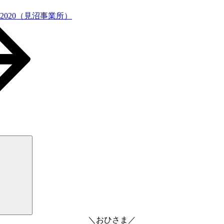
2020（見沼事業所）
検
索
＼おひさま／