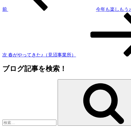
ゲ
前
今年も楽しもう♪
次
ー
の
シ
投
稿
ョ
ン
次
春がやってきた♪（見沼事業所）
ブログ記事を検索！
検
索: