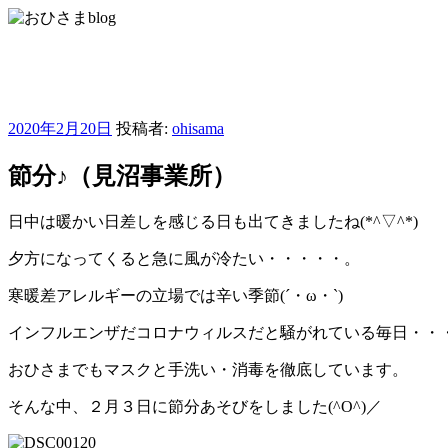
コ
ン
おひさまblog
テ
ン
さいたま市緑区の放課後等デイサービス・児童発達支援・居
ツ
へ
投
2020年2月20日
投稿者:
ohisama
ス
稿
キ
日:
節分♪（見沼事業所）
ッ
プ
日中は暖かい日差しを感じる日も出てきましたね(*^▽^*)
夕方になってくると急に風が冷たい・・・・・。
寒暖差アレルギーの立場では辛い季節(´・ω・`)
インフルエンザだコロナウィルスだと騒がれている毎日・・・
おひさまでもマスクと手洗い・消毒を徹底しています。
そんな中、２月３日に節分あそびをしました(^O^)／