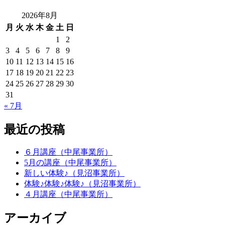
2026年8月
月
火
水
木
金
土
日
1
2
3
4
5
6
7
8
9
10
11
12
13
14
15
16
17
18
19
20
21
22
23
24
25
26
27
28
29
30
31
« 7月
最近の投稿
６月講座（中尾事業所）
5月の講座（中尾事業所）
新しい体験♪（見沼事業所）
体験♪体験♪体験♪（見沼事業所）
４月講座（中尾事業所）
アーカイブ