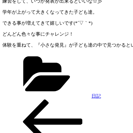
練習をして、いつか発表が出来るといいな☆彡
学年が上がって大きくなってきた子ども達。
できる事が増えてきて嬉しいです(*´▽｀*)
どんどん色々な事にチャレンジ！
体験を重ねて、『小さな発見』が子ども達の中で見つかるといい
カ
テ
ゴ
リ
ー
日記
前
投
の
稿
投
稿
ナ
ビ