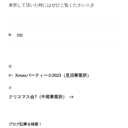
来所して頂いた時にはぜひご覧ください☆彡
カ
日記
テ
ゴ
リ
ー
投
前
前
稿
の
Xmasパーティー☆2023（見沼事業所）
ナ
投
ビ
稿
次
次
ゲ
の
クリスマス会?（中尾事業所）
投
ー
稿
シ
ョ
ブログ記事を検索！
ン