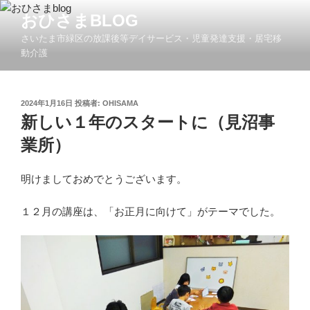
コ
おひさまBLOG
ン
さいたま市緑区の放課後等デイサービス・児童発達支援・居宅移
テ
動介護
ン
ツ
へ
投
2024年1月16日
投稿者:
OHISAMA
ス
稿
新しい１年のスタートに（見沼事
キ
日:
ッ
業所）
プ
明けましておめでとうございます。
１２月の講座は、「お正月に向けて」がテーマでした。