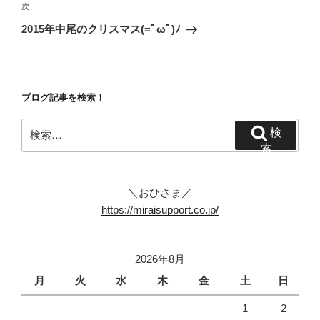
ビ
稿
次
次
ゲ
の
2015年中尾のクリスマス(=ﾟωﾟ)ﾉ
投
ー
稿
シ
ョ
ブログ記事を検索！
ン
検
検
索:
索
＼おひさま／
https://miraisupport.co.jp/
2026年8月
月
火
水
木
金
土
日
1
2