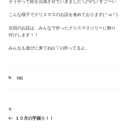
そうやって絵を完成させていきました＼(^o^)／すごーい
こんな様子でクリスマスのお話を進めております(＾ω＾)
次回のお話は、みんなで作ったクリスマスツリーに飾り
付けします！！
みんなも遊びに来てね(≧▽≦)待ってるよ。
カ
日記
テ
ゴ
リ
ー
投
前
前
稿
の
１０月の芋掘り！！
ナ
投