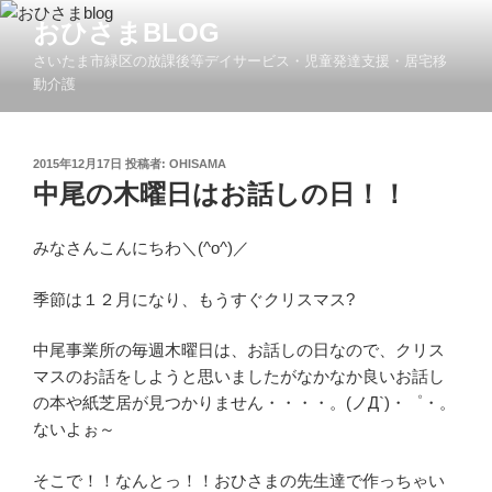
コ
おひさまBLOG
ン
さいたま市緑区の放課後等デイサービス・児童発達支援・居宅移
テ
動介護
ン
ツ
へ
投
2015年12月17日
投稿者:
OHISAMA
ス
稿
中尾の木曜日はお話しの日！！
キ
日:
ッ
みなさんこんにちわ＼(^o^)／
プ
季節は１２月になり、もうすぐクリスマス?
中尾事業所の毎週木曜日は、お話しの日なので、クリス
マスのお話をしようと思いましたがなかなか良いお話し
の本や紙芝居が見つかりません・・・・。(ノД`)・゜・。
ないよぉ～
そこで！！なんとっ！！おひさまの先生達で作っちゃい