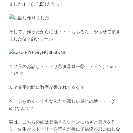
ました！！(；ﾟДﾟ)ええっ！
そして、作ったからには・・・もちろん、やらせて頂き
ました(≧▽≦)いぇーい
１２月のお話し・・・サ①タ②ロー③・・・？(´・ω・
｀)？？
ん？文字の間に数字が書かれてるぞ？
ページをめくってもなんだか寂しい感じの絵・・・(;´･
ω･)なんで？
実は、こちらの絵は登場するシーンにわざと空きを作
り、先生がストーリーを読んだ後に子供達が思い出しな