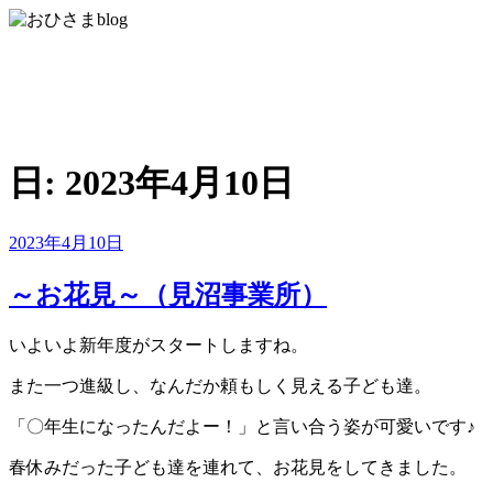
コ
ン
おひさまblog
テ
ン
さいたま市緑区の放課後等デイサービス・児童発達支援・居
ツ
宅移動介護
へ
ス
日:
2023年4月10日
キ
ッ
プ
投
2023年4月10日
稿
日:
～お花見～（見沼事業所）
いよいよ新年度がスタートしますね。
また一つ進級し、なんだか頼もしく見える子ども達。
「〇年生になったんだよー！」と言い合う姿が可愛いです♪
春休みだった子ども達を連れて、お花見をしてきました。