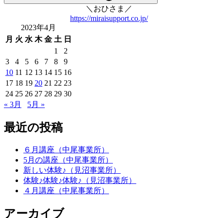
＼おひさま／
https://miraisupport.co.jp/
2023年4月
月
火
水
木
金
土
日
1
2
3
4
5
6
7
8
9
10
11
12
13
14
15
16
17
18
19
20
21
22
23
24
25
26
27
28
29
30
« 3月
5月 »
最近の投稿
６月講座（中尾事業所）
5月の講座（中尾事業所）
新しい体験♪（見沼事業所）
体験♪体験♪体験♪（見沼事業所）
４月講座（中尾事業所）
アーカイブ