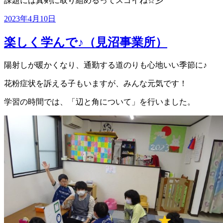
課題には真剣に取り組めるってスゴイね☆彡
投
2023年4月10日
稿
日:
楽しく学んで♪（見沼事業所）
陽射しが暖かくなり、通勤する道のりも心地いい季節に♪
花粉症状を訴える子もいますが、みんな元気です！
学習の時間では、「辺と角について」を行いました。