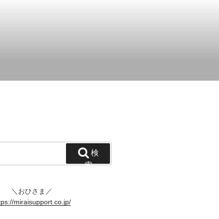
！
検
索
＼おひさま／
tps://miraisupport.co.jp/