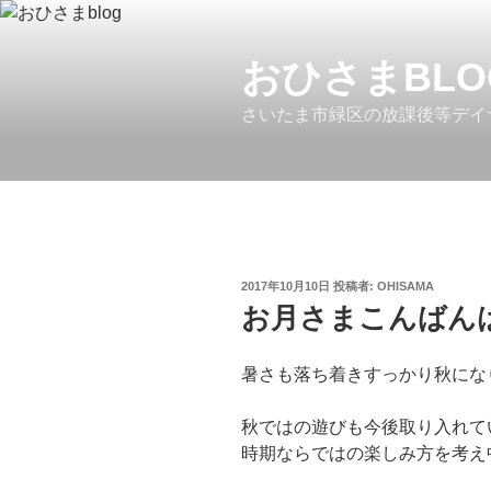
コ
ン
テ
おひさまBLO
ン
さいたま市緑区の放課後等デイ
ツ
へ
ス
キ
ッ
プ
投
2017年10月10日
投稿者:
OHISAMA
稿
お月さまこんばん
日:
暑さも落ち着きすっかり秋になり
秋ではの遊びも今後取り入れて
時期ならではの楽しみ方を考え