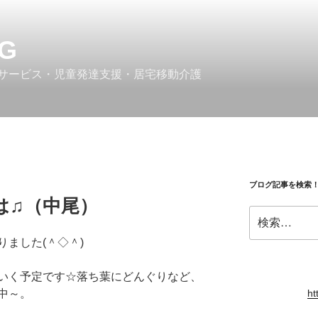
G
サービス・児童発達支援・居宅移動介護
ブログ記事を検索
は♫（中尾）
検
索:
ました(＾◇＾)
いく予定です☆落ち葉にどんぐりなど、
中～。
ht