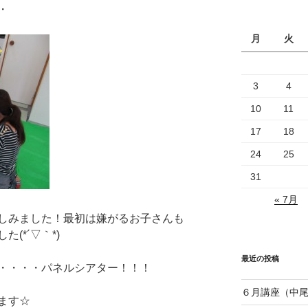
・
月
火
3
4
10
11
17
18
24
25
31
« 7月
しみました！最初は嫌がるお子さんも
(*´▽｀*)
最近の投稿
・・・・パネルシアター！！！
６月講座（中
ます☆