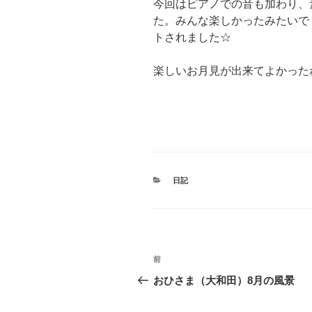
今回はピアノでの音も加わり、
た。みんな楽しかったみたいで
トされました☆
楽しいお月見が出来てよかったね(*
カ
日記
テ
ゴ
リ
ー
投
前
前
稿
の
おひさま（大和田）8月の風景
投
ナ
稿