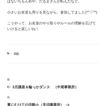
はないちもんめや、だるまさんが転んだなど。
小さいお友達も周りを見ながら、参加してました(*^▽^*)
こうやって、お友達のやり取りやルールの理解を広げて
いけると楽しいね！
カ
日記
テ
ゴ
リ
ー
投
前
前
稿
の
5月講座＆輪っかダンス （中尾事業所）
ナ
投
ビ
稿
次
次
ゲ
の
夏にむけての活動☆（見沼事業所）