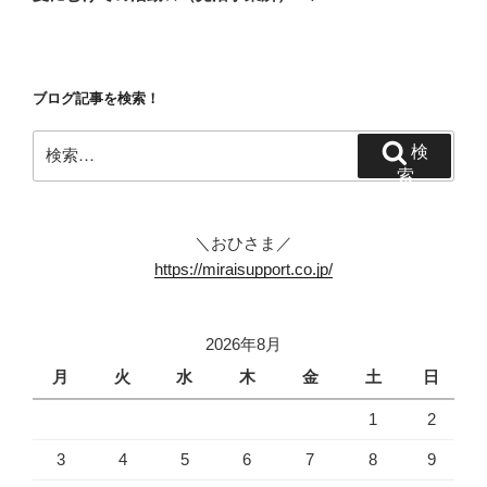
投
ー
稿
シ
ョ
ブログ記事を検索！
ン
検
検
索:
索
＼おひさま／
https://miraisupport.co.jp/
2026年8月
月
火
水
木
金
土
日
1
2
3
4
5
6
7
8
9