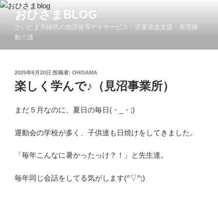
コ
おひさまBLOG
ン
さいたま市緑区の放課後等デイサービス・児童発達支援・居宅移
テ
動介護
ン
ツ
へ
投
2025年6月20日
投稿者:
OHISAMA
ス
稿
楽しく学んで♪（見沼事業所）
キ
日:
ッ
まだ５月なのに、夏日の毎日(・_・;)
プ
運動会の学校が多く、子供達も日焼けをしてきました。
「毎年こんなに暑かったっけ？！」と先生達。
毎年同じ会話をしてる気がします(^▽^;)