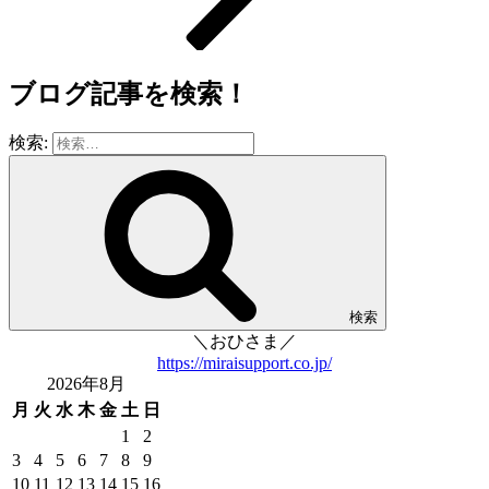
ブログ記事を検索！
検索:
検索
＼おひさま／
https://miraisupport.co.jp/
2026年8月
月
火
水
木
金
土
日
1
2
3
4
5
6
7
8
9
10
11
12
13
14
15
16