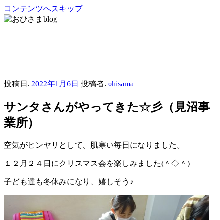
コンテンツへスキップ
おひさまblog
さいたま市緑区の放課後等デイサービス・児童発達支援・居
宅移動介護
投稿日:
2022年1月6日
投稿者:
ohisama
サンタさんがやってきた☆彡（見沼事
業所）
空気がヒンヤリとして、肌寒い毎日になりました。
１２月２４日にクリスマス会を楽しみました(＾◇＾)
子ども達も冬休みになり、嬉しそう♪