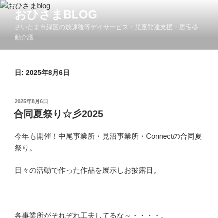
コ
おひさまBLOG
ン
さいたま市緑区の放課後等デイサービス・児童発達支援・居宅移
テ
動介護
ン
ツ
へ
日:
2025年8月6日
ス
キ
ッ
投
2025年8月6日
プ
稿
合同夏祭り☆彡2025
日:
今年も開催！中尾事業所・見沼事業所・Connectの合同夏
祭り。
日々の活動で作った作品を展示しお披露目。
各事業所がそれぞれ工夫してるな～・・・・。