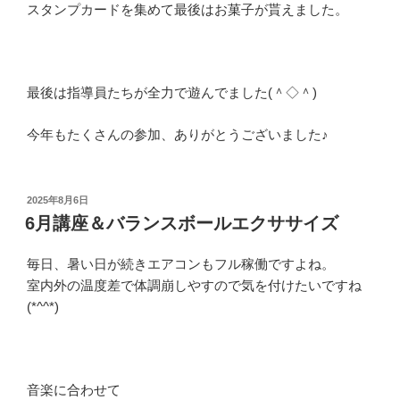
スタンプカードを集めて最後はお菓子が貰えました。
最後は指導員たちが全力で遊んでました(＾◇＾)
今年もたくさんの参加、ありがとうございました♪
投
2025年8月6日
稿
6月講座＆バランスボールエクササイズ
日:
毎日、暑い日が続きエアコンもフル稼働ですよね。
室内外の温度差で体調崩しやすので気を付けたいですね
(*^^*)
音楽に合わせて