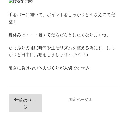
手をパーに開いて、ポイントをしっかりと押さえてて完
璧！
夏休みは・・・暑くてだらだらとしたくなりますね。
たっぷりの睡眠時間や生活リズムを整える為にも、しっ
かりと日中に活動をしましょう～(＾◇＾)
暑さに負けない体力づくりが大切です☆彡
投
固定ページ
2
前のペー
稿
ジ
ナ
ビ