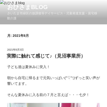
コ
おひさまBLOG
ン
さいたま市緑区の放課後等デイサービス・児童発達支援・居宅移
テ
動介護
ン
ツ
へ
月:
2021年8月
ス
キ
ッ
投
2021年8月3日
プ
稿
実際に触れて感じて♪（見沼事業所）
日:
子ども達は夏休みに突入！
朝から自宅に帰るまで元気いっぱい(^▽^;)ずっと笑い声が
響いてます。
そんな夏休みに入る前の７月と言えば・・・七夕！