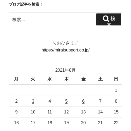
ゲ
ブログ記事を検索！
ー
検
検
シ
索:
索
ョ
ン
＼おひさま／
https://miraisupport.co.jp/
2021年8月
月
火
水
木
金
土
日
1
2
3
4
5
6
7
8
9
10
11
12
13
14
15
16
17
18
19
20
21
22