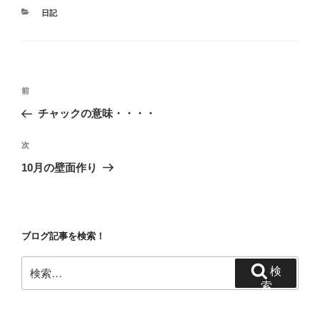
カ
日記
テ
ゴ
リ
ー
投
前
前
稿
の
チャックの意味・・・・
ナ
投
ビ
稿
次
次
ゲ
の
10月の壁面作り
投
ー
稿
シ
ョ
ブログ記事を検索！
ン
検
検
索:
索