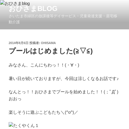
コ
おひさまBLOG
ン
さいたま市緑区の放課後等デイサービス・児童発達支援・居宅移
テ
動介護
ン
ツ
へ
投
2014年8月6日
投稿者:
OHISAMA
ス
稿
プールはじめました(≧▽≦)
キ
日:
ッ
みなさん、こんにちわっ！！(・∀・)
プ
暑い日が続いておりますが、今回は涼しくなるお話です♪
なんとっ！！おひさまでプールを始めました！！(；ﾟДﾟ)
おおっ
楽しそうに遊ぶこどもたち＼(^o^)／